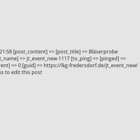
21:58 [post_content] => [post_title] => Bläserprobe
t_name] => jt_event_new-1117 [to_ping] => [pinged] =>
nt] => 0 [guid] => https://lkg-fredersdorf.de/jt_event_new/
 to edit this post