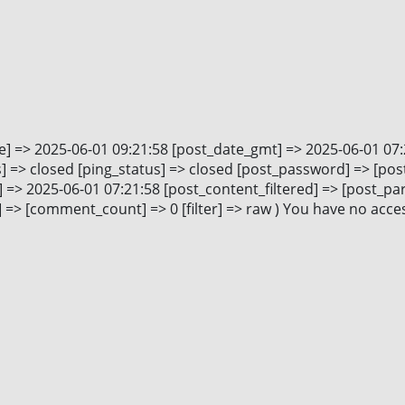
e] => 2025-06-01 09:21:58 [post_date_gmt] => 2025-06-01 07:
] => closed [ping_status] => closed [post_password] => [pos
=> 2025-06-01 07:21:58 [post_content_filtered] => [post_pare
=> [comment_count] => 0 [filter] => raw ) You have no access