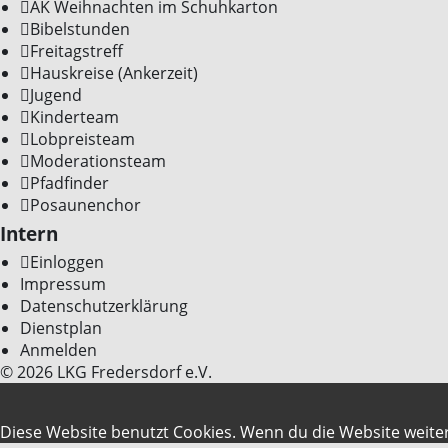
AK Weihnachten im Schuhkarton
Bibelstunden
Freitagstreff
Hauskreise (Ankerzeit)
Jugend
Kinderteam
Lobpreisteam
Moderationsteam
Pfadfinder
Posaunenchor
Intern
Einloggen
Impressum
Datenschutzerklärung
Dienstplan
Anmelden
© 2026 LKG Fredersdorf e.V.
Diese Website benutzt Cookies. Wenn du die Website weiter