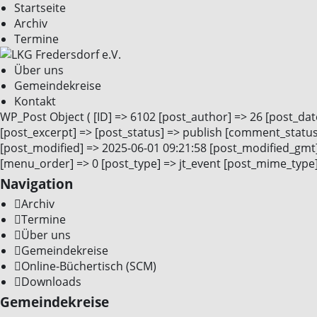
Startseite
Archiv
Termine
Über uns
Gemeindekreise
Kontakt
WP_Post Object ( [ID] => 6102 [post_author] => 26 [post_dat
[post_excerpt] => [post_status] => publish [comment_status
[post_modified] => 2025-06-01 09:21:58 [post_modified_gmt] 
[menu_order] => 0 [post_type] => jt_event [post_mime_type] 
Navigation
Archiv
Termine
Über uns
Gemeindekreise
Online-Büchertisch (SCM)
Downloads
Gemeindekreise