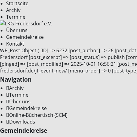
Startseite
Archiv
Termine
Über uns
Gemeindekreise
Kontakt
WP_Post Object ( [ID] => 6272 [post_author] => 26 [post_dat
Fredersdorf [post_excerpt] => [post_status] => publish [co
[pinged] => [post_modified] => 2025-10-01 16:56:21 [post_mod
fredersdorf.de/jt_event_new/ [menu_order] => 0 [post_type] 
Navigation
Archiv
Termine
Über uns
Gemeindekreise
Online-Büchertisch (SCM)
Downloads
Gemeindekreise