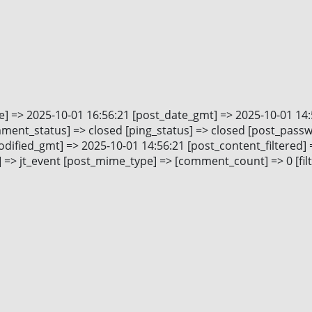
e] => 2025-10-01 16:56:21 [post_date_gmt] => 2025-10-01 14:5
mment_status] => closed [ping_status] => closed [post_pass
ified_gmt] => 2025-10-01 14:56:21 [post_content_filtered] =>
=> jt_event [post_mime_type] => [comment_count] => 0 [filte