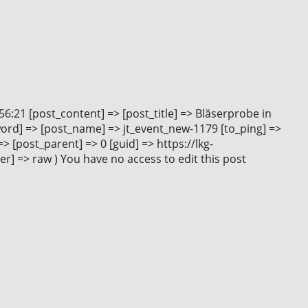
6:21 [post_content] => [post_title] => Bläserprobe in
word] => [post_name] => jt_event_new-1179 [to_ping] =>
 [post_parent] => 0 [guid] => https://lkg-
r] => raw ) You have no access to edit this post