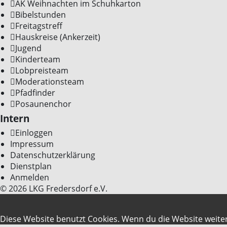
AK Weihnachten im Schuhkarton
Bibelstunden
Freitagstreff
Hauskreise (Ankerzeit)
Jugend
Kinderteam
Lobpreisteam
Moderationsteam
Pfadfinder
Posaunenchor
Intern
Einloggen
Impressum
Datenschutzerklärung
Dienstplan
Anmelden
© 2026 LKG Fredersdorf e.V.
Diese Website benutzt Cookies. Wenn du die Website weiter