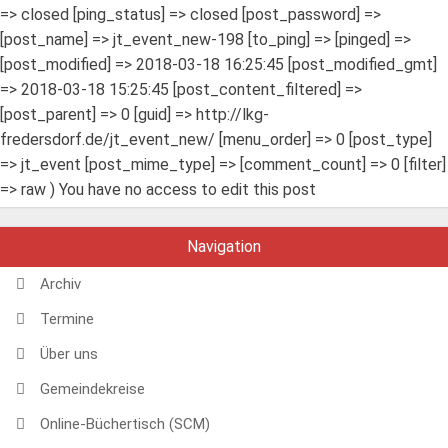
=> closed [ping_status] => closed [post_password] =>
[post_name] => jt_event_new-198 [to_ping] => [pinged] =>
[post_modified] => 2018-03-18 16:25:45 [post_modified_gmt]
=> 2018-03-18 15:25:45 [post_content_filtered] =>
[post_parent] => 0 [guid] => http://lkg-
fredersdorf.de/jt_event_new/ [menu_order] => 0 [post_type]
=> jt_event [post_mime_type] => [comment_count] => 0 [filter]
=> raw ) You have no access to edit this post
Navigation
Archiv
Termine
Über uns
Gemeindekreise
Online-Büchertisch (SCM)